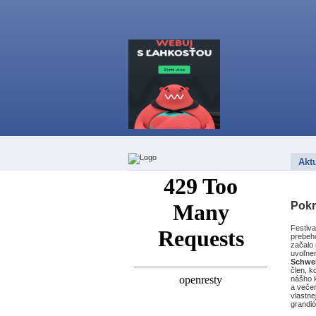
Aktu
Pokr
Festiva
prebeh
začalo 
uvoľne
Schwei
člen, k
nášho k
a večer
vlastne
grandió