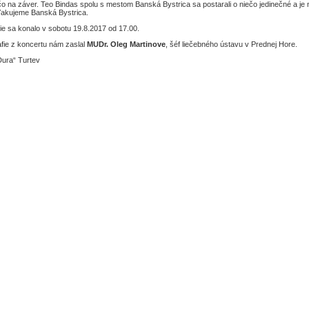
o na záver. Teo Bindas spolu s mestom Banská Bystrica sa postarali o niečo jedinečné a je 
ďakujeme Banská Bystrica.
ie sa konalo v sobotu 19.8.2017 od 17.00.
fie z koncertu nám zaslal
MUDr. Oleg Martinove
, šéf liečebného ústavu v Prednej Hore.
Dura“ Turtev