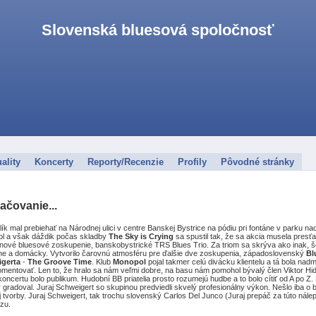
Slovenská bluesová spoločnosť
ality
Koncerty
Reporty/Recenzie
Profily
Pôvodné stránky
ačovanie...
lík mal prebiehať na Národnej ulici v centre Banskej Bystrice na pódiu pri fontáne v parku 
ol a však dáždik počas skladby
The Sky is Crying
sa spustil tak, že sa akcia musela presť
nové bluesové zoskupenie, banskobystrické TRS Blues Trio. Za triom sa skrýva ako inak, šéf
ne a domácky. Vytvorilo čarovnú atmosféru pre ďalšie dve zoskupenia, západoslovenský
Bl
gerta
-
The Groove Time
. Klub
Monopol
pojal takmer celú divácku klientelu a tá bola na
omentovať. Len to, že hralo sa nám veľmi dobre, na basu nám pomohol bývalý člen Viktor Hid
oncertu bolo publikum. Hudobní BB priatelia prosto rozumejú hudbe a to bolo cítiť od A po Z
 gradoval. Juraj Schweigert so skupinou predviedli skvelý profesionálny výkon. Nešlo iba o b
j tvorby. Juraj Schweigert, tak trochu slovenský Carlos Del Junco (Juraj prepáč za túto nál
zu.