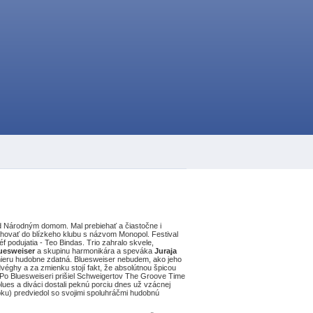
nad Národným domom. Mal prebiehať a čiastočne i
ahovať do blízkeho klubu s názvom Monopol. Festival
 podujatia - Teo Bindas. Trio zahralo skvele,
uesweiser
a skupinu harmonikára a speváka
Juraja
dmieru hudobne zdatná. Bluesweiser nebudem, ako jeho
véghy a za zmienku stojí fakt, že absolútnou špicou
. Po Bluesweiseri prišiel Schweigertov The Groove Time
lues a diváci dostali peknú porciu dnes už vzácnej
epku) predviedol so svojimi spoluhráčmi hudobnú