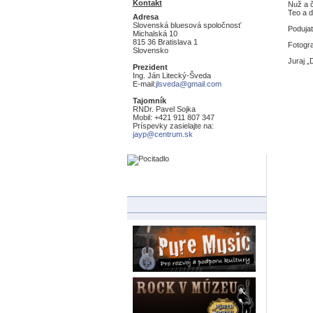
Kontakt
Nuž a č
Teo a 
Adresa
Slovenská bluesová spoločnosť
Podujat
Michalská 10
815 36 Bratislava 1
Fotogra
Slovensko
Juraj „
Prezident
Ing. Ján Litecký-Šveda
E-mail:
jlsveda@gmail.com
Tajomník
RNDr. Pavel Sojka
Mobil: +421 911 807 347
Príspevky zasielajte na:
jayp@centrum.sk