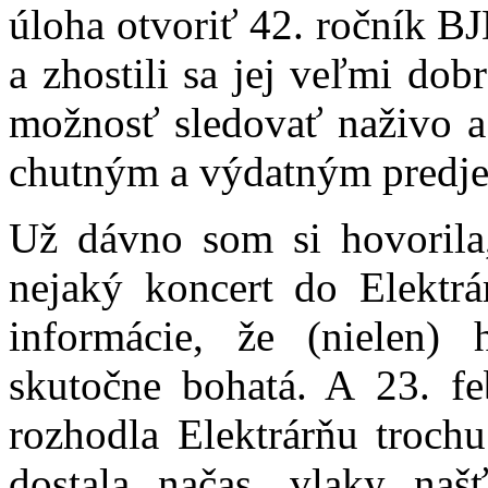
úloha otvoriť 42. ročník B
a zhostili sa jej veľmi do
možnosť sledovať naživo a 
chutným a výdatným predj
Už dávno som si hovorila
nejaký koncert do Elektrá
informácie, že (nielen)
skutočne bohatá. A 23. f
rozhodla Elektrárňu troch
dostala načas, vlaky naš