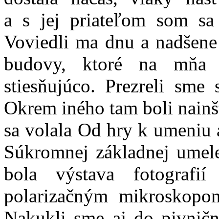
a s jej priateľom som sa 
Voviedli ma dnu a nadšene 
budovy, ktoré na mňa p
stiesňujúco. Prezreli sme 
Okrem iného tam boli nainš
sa volala Od hry k umeniu a
Súkromnej základnej umele
bola výstava fotografií
polarizačným mikroskopo
Nakukli sme aj do pivničn