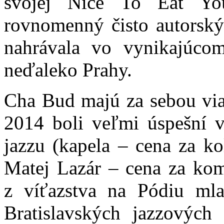
svojej Nice To Eat You
rovnomenný čisto autorsk
nahrávala vo vynikajúco
neďaleko Prahy.
Cha Bud majú za sebou via
2014 boli veľmi úspešní v
jazzu (kapela – cena za ko
Matej Lazár – cena za komp
z víťazstva na Pódiu ml
Bratislavských jazzových