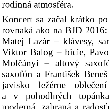
rodinná atmosféra.
Koncert sa začal krátko po
rovnaká ako na BJD 2016: P
Matej Lazár – klávesy, sa
Viktor Balog – bicie, Pavo
Molčányi – altový saxofó
saxofón a František Beneš 
javisko ležérne obleče
a v pohodlných topánka
moderná, zahraná a radosť