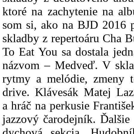
ktoré na zachytenie na al
som si, ako na BJD 2016 p
skladby z repertoáru Cha B
To Eat You sa dostala jedn
názvom – Medveď. V sklad
rytmy a melódie, zmeny t
drive. Klávesák Matej Laz
a hráč na perkusie Františ
jazzový čarodejník. Ďalšie
dychová sekcia. Hudobní