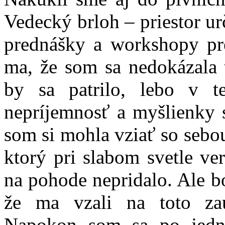
Vedecký brloh – priestor u
prednášky a workshopy pre
ma, že som sa nedokázala t
by sa patrilo, lebo v t
nepríjemnosť a myšlienky s
som si mohla vziať so sebo
ktorý pri slabom svetle ve
na pohode nepridalo. Ale b
že ma vzali na toto zau
Napokon som sa po jedno