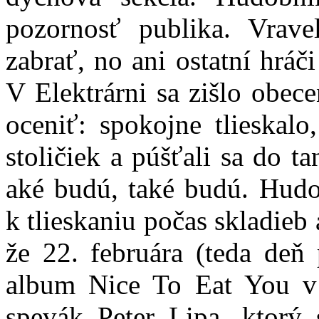
pozornosť publika. Vrave
zabrať, no ani ostatní hráči
V Elektrárni sa zišlo obec
oceniť: spokojne tlieskalo
stoličiek a púšťali sa do t
aké budú, také budú. Hudo
k tlieskaniu počas skladieb 
že 22. februára (teda deň 
album Nice To Eat You v 
spevák Peter Lipa, ktorý 