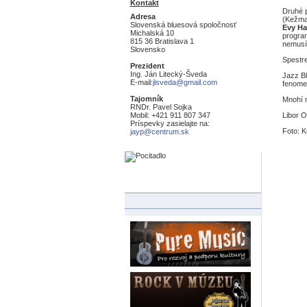
Kontakt
Druhé p
Adresa
(Kežma
Slovenská bluesová spoločnosť
Evy Ha
Michalská 10
program
815 36 Bratislava 1
nemusí
Slovensko
Spestre
Prezident
Ing. Ján Litecký-Šveda
Jazz Bl
E-mail:
jlsveda@gmail.com
fenome
Tajomník
Mnohí m
RNDr. Pavel Sojka
Mobil: +421 911 807 347
Libor O
Príspevky zasielajte na:
Foto: K
jayp@centrum.sk