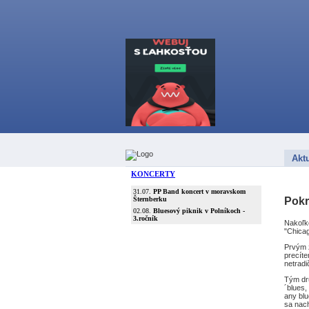
Aktu
Pokr
Nakoľk
"Chicag
Prvým 
precíte
netradi
Tým dr
´blues,
any blu
sa nach