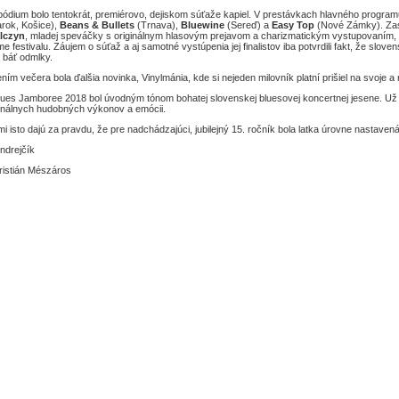
ódium bolo tentokrát, premiérovo, dejiskom súťaže kapiel. V prestávkach hlavného programu sa
rok, Košice),
Beans & Bullets
(Trnava),
Bluewine
(Sereď) a
Easy Top
(Nové Zámky). Zasl
lczyn
, mladej speváčky s originálnym hlasovým prejavom a charizmatickým vystupovaním,
e festivalu. Záujem o súťaž a aj samotné vystúpenia jej finalistov iba potvrdili fakt, že slo
 báť odmlky.
ním večera bola ďalšia novinka, Vinylmánia, kde si nejeden milovník platní prišiel na svoje a
ues Jamboree 2018 bol úvodným tónom bohatej slovenskej bluesovej koncertnej jesene. Už tr
nálnych hudobných výkonov a emócii.
i isto dajú za pravdu, že pre nadchádzajúci, jubilejný 15. ročník bola latka úrovne nastaven
ndrejčík
ristián Mészáros