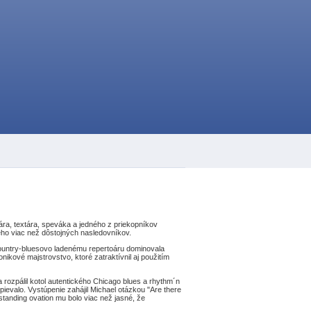
a, textára, speváka a jedného z priekopníkov
jeho viac než dôstojných nasledovníkov.
country-bluesovo ladenému repertoáru dominovala
kové majstrovstvo, ktoré zatraktívnil aj použitím
 rozpálil kotol autentického Chicago blues a rhythm´n
pievalo. Vystúpenie zahájil Michael otázkou "Are there
standing ovation mu bolo viac než jasné, že