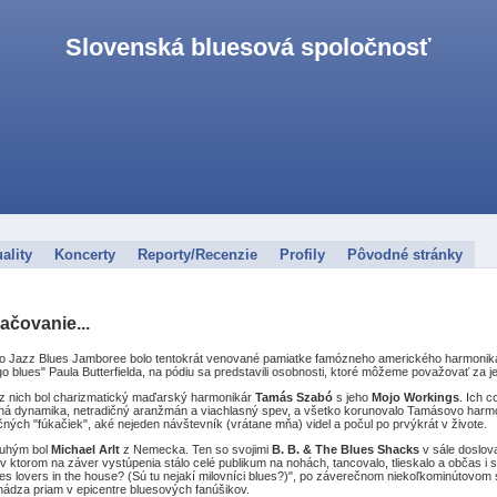
Slovenská bluesová spoločnosť
ality
Koncerty
Reporty/Recenzie
Profily
Pôvodné stránky
ačovanie...
o Jazz Blues Jamboree bolo tentokrát venované pamiatke famózneho amerického harmonikár
o blues" Paula Butterfielda, na pódiu sa predstavili osobnosti, ktoré môžeme považovať za 
z nich bol charizmatický maďarský harmonikár
Tamás Szabó
s jeho
Mojo Workings
. Ich 
ná dynamika, netradičný aranžmán a viachlasný spev, a všetko korunovalo Tamásovo harmoni
čných "fúkačiek", aké nejeden návštevník (vrátane mňa) videl a počul po prvýkrát v živote.
uhým bol
Michael Arlt
z Nemecka. Ten so svojimi
B. B. & The Blues Shacks
v sále doslova
 v ktorom na záver vystúpenia stálo celé publikum na nohách, tancovalo, tlieskalo a občas i s
es lovers in the house? (Sú tu nejakí milovníci blues?)", po záverečnom niekoľkominútovom 
ádza priam v epicentre bluesových fanúšikov.