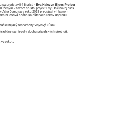
 predstavili 4 finalisti -
Eva Halczyn Blues Project
úženým víťazom sa stal projekt Evy Halčinovej alias
 vďaka čomu sa v roku 2019 predstaví v hlavnom
venská bluesová scéna sa ešte veľa rokov dopredu
 našiel nejaký ten vzácny vinylový kúsok.
adične sa niesol v duchu priateľských stretnutí,
á vysoko...