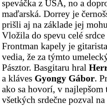
speváčka z USA, no a dopr
maďarská. Dorrey je černošs
prišli aj na základe jej moh
Vložila do spevu celé srdce
Frontman kapely je gitarist
vedia, že za týmto umelec
Pásztor. Basgitaru hral
Herr
a kláves
Gyongy Gábor
. P
ako sa hovorí, v najlepšom 
všetkých srdečne pozval na