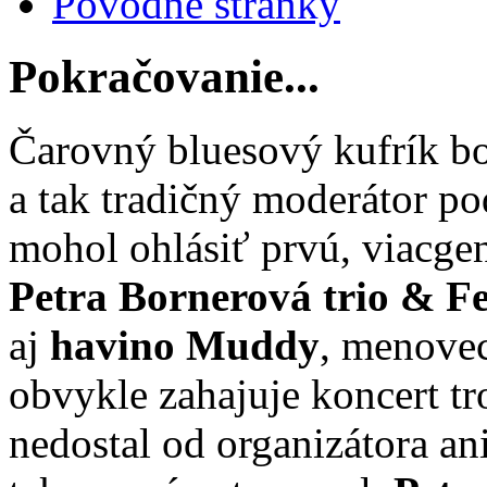
Pôvodné stránky
Pokračovanie...
Čarovný bluesový kufrík bo
a tak tradičný moderátor po
mohol ohlásiť prvú, viacge
Petra Bornerová trio & F
aj
havino Muddy
, menovec
obvykle zahajuje koncert t
nedostal od organizátora an