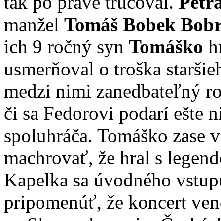
tak po práve trucoval.
Petr
manžel
Tomáš Bobek Bobr
ich 9 ročný syn
Tomáško
h
usmerňoval o troška starši
medzi nimi zanedbateľný roz
či sa Fedorovi podarí ešte 
spoluhráča. Tomáško zase 
machrovať, že hral s legen
Kapelka sa úvodného vstupu 
pripomenúť, že koncert ve