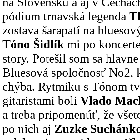
na Slovensku a aj v Čechác
pódium trnavská legenda
T
zostava šarapatí na bluesov
Tóno Šidlík
mi po koncerte
story. Potešil som sa hlavn
Bluesová spoločnosť No2, k
chýba. Rytmiku s Tónom tvr
gitaristami boli
Vlado Mac
a treba pripomenúť, že všet
po nich aj
Zuzke Suchánko