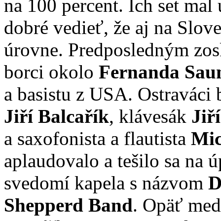
na 100 percent. Ich set mal
dobré vedieť, že aj na Slo
úrovne. Predposledným zosk
borci okolo
Fernanda Sau
a basistu z USA. Ostraváci bo
Jiří Balcařík
, klávesák
Jiř
a saxofonista a flautista
Mic
aplaudovalo a tešilo sa na 
svedomí kapela s názvom
D
Shepperd Band
. Opäť med