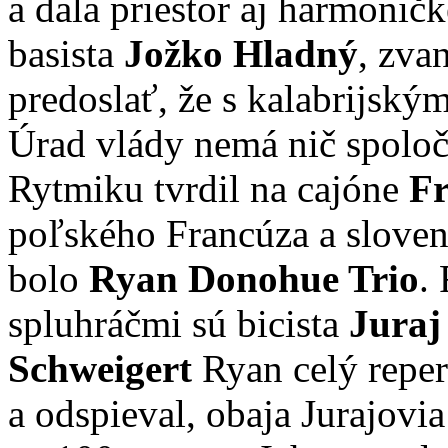
a dala priestor aj harmoničk
basista
Jožko Hladný
, zva
predoslať, že s kalabrijsk
Úrad vlády nemá nič spoločn
Rytmiku tvrdil na cajóne
Fr
poľského Francúza a sloven
bolo
Ryan Donohue Trio
.
spluhráčmi sú bicista
Juraj
Schweigert
Ryan celý reper
a odspieval, obaja Jurajovi