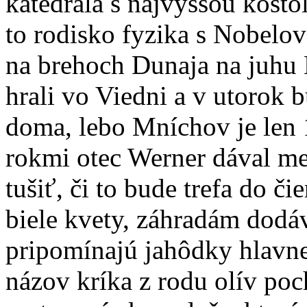
katedrála s najvyššou kosto
to rodisko fyzika s Nobelov
na brehoch Dunaja na juhu 
hrali vo Viedni a v utorok 
doma, lebo Mníchov je len
rokmi otec Werner dával m
tušiť, či to bude trefa do 
biele kvety, záhradám dodá
pripomínajú jahôdky hlavne
názov kríka z rodu olív po