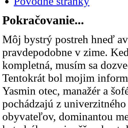
Pôvodné stránky
Pokračovanie...
Môj bystrý postreh hneď avi
pravdepodobne v zime. Keď
kompletná, musím sa dozvedi
Tentokrát bol mojim infor
Yasmin otec, manažér a šofér
pochádzajú z univerzitnéh
obyvateľov, dominantou mes