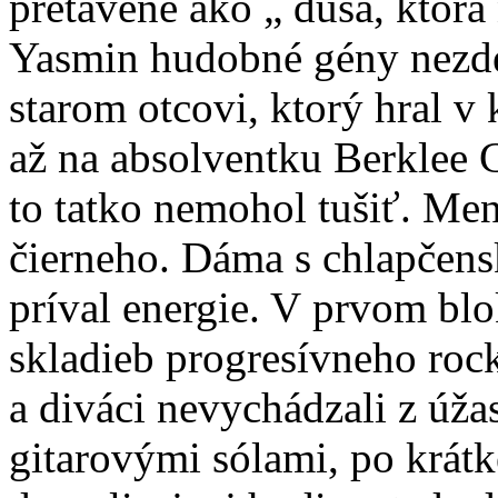
pretavené ako „ duša, ktorá 
Yasmin hudobné gény nezded
starom otcovi, ktorý hral v
až na absolventku Berklee 
to tatko nemohol tušiť. Men
čierneho. Dáma s chlapčens
príval energie. V prvom bl
skladieb progresívneho roc
a diváci nevychádzali z úž
gitarovými sólami, po krátk