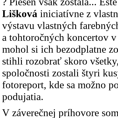
? Pieseň však zostala... Ešt
Lišková
iniciatívne z vlast
výstavu vlastných farebnýc
a tohtoročných koncertov v č
mohol si ich bezodplatne zo
stihli rozobrať skoro všetky
spoločnosti zostali štyri ku
fotoreport, kde sa možno 
podujatia.
V záverečnej príhovore som