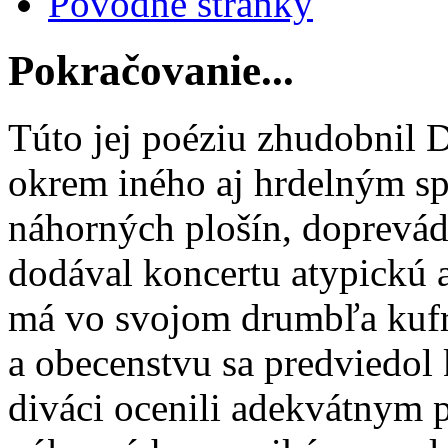
Pôvodné stránky
Pokračovanie...
Túto jej poéziu zhudobnil D
okrem iného aj hrdelným s
náhorných plošín, doprevá
dodával koncertu atypickú 
má vo svojom drumbľa kufr
a obecenstvu sa predviedol
diváci ocenili adekvátnym