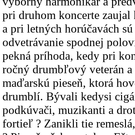
výborný harmonikár a predv
pri druhom koncerte zaujal
a pri letných horúčavách sú
odvetrávanie spodnej polovi
pekná príhoda, kedy pri konc
ročný drumbľový veterán a 
maďarskú pieseň, ktorá hov
drumblí. Bývali kedysi cigán
podkúvači, muzikanti a drot
fortieľ ? Zanikli tie remesl