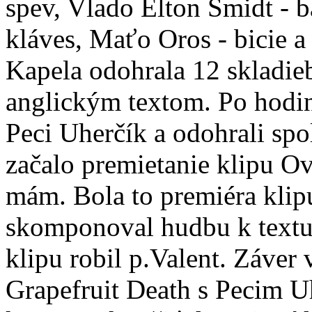
spev, Vlado Elton Šmidt - ba
kláves, Maťo Oros - bicie a
Kapela odohrala 12 skladieb
anglickým textom. Po hodine
Peci Uherčík a odohrali spo
začalo premietanie klipu Ov
mám. Bola to premiéra klip
skomponoval hudbu k textu 
klipu robil p.Valent. Záver
Grapefruit Death s Pecim U