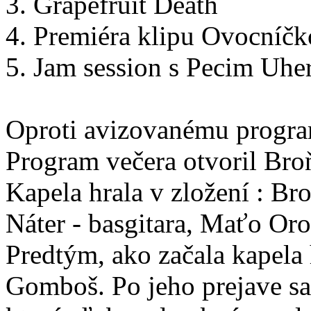
3. Grapefruit Death
4. Premiéra klipu Ovocníčk
5. Jam session s Pecim Uh
Oproti avizovanému progra
Program večera otvoril Bro
Kapela hrala v zložení : Br
Náter - basgitara, Maťo Oros
Predtým, ako začala kapela
Gomboš. Po jeho prejave sa