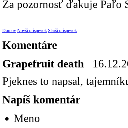
Za pozornosť ďakuje Paľo 
Domov
Novší príspevok
Starší príspevok
Komentáre
Grapefruit death
16.12.
Pjeknes to napsal, tajemník
Napíš komentár
Meno