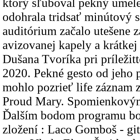
ktorý sľuboval pekný umel
odohrala tridsať minútový s
auditórium začalo utešene z
avizovanej kapely a krátke
Dušana Tvoríka pri príležitt
2020. Pekné gesto od jeho p
mohlo pozrieť life záznam 
Proud Mary. Spomienkovým 
Ďalším bodom programu bol
zložení : Laco Gomboš - git