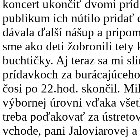
koncert ukončiť dvomi príd
publikum ich nútilo pridať 
dávala ďalší nášup a pripom
sme ako deti žobronili tety
buchtičky. Aj teraz sa mi sl
prídavkoch za burácajúceho 
čosi po 22.hod. skončil. Mi
výbornej úrovni vďaka vše
treba poďakovať za ústreto
vchode, pani Jaloviarovej a