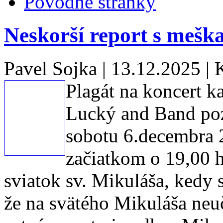
Pôvodné stránky
Neskorší report s meška
Pavel Sojka
|
13.12.2025
|
Plagát na koncert k
Lucký and Band poz
sobotu 6.decembra 
začiatkom o 19,00 h
sviatok sv. Mikuláša, kedy 
že na svätého Mikuláša neuč