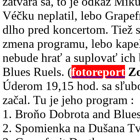
zatvára sa, to je odkaz Mik
Véčku neplatil, lebo Grapef
dlho pred koncertom. Tiež s
zmena programu, lebo kape
nebude hrať a suplovať ic
Blues Ruels. (
fotoreport
Zo
Úderom 19,15 hod. sa sľub
začal. Tu je jeho program :
1. Broňo Dobrota and Blue
2. Spomienka na Dušana Tv