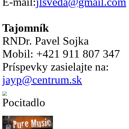
E-mail:
jlsveda@gmail.com
Tajomník
RNDr. Pavel Sojka
Mobil: +421 911 807 347
Príspevky zasielajte na:
jayp@centrum.sk