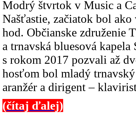
Modrý štvrtok v Music a Ca
Našťastie, začiatok bol ak
hod. Občianske združenie 
a trnavská bluesová kapela 
s rokom 2017 pozvali až d
hosťom bol mladý trnavský
aranžér a dirigent – klaviri
(
čítaj ďalej)